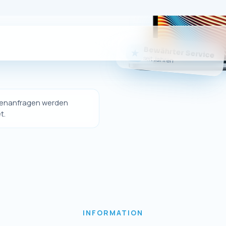
Sie da
er eigener Online-Shop nicht mehr betrieben wi
dukte weiterhin bequem über unseren offizielle
erwerben.
Sie weiterhin hochwertige Ersatzteile und Zubeh
Geräte sowie unseren gewohnten Kundenservice
Zum eBay-Shop
↗