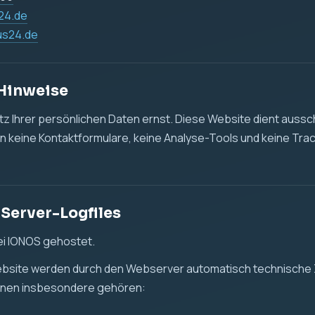
des Zugriffs
 oder Datei
ser und Betriebssystem
enmenge
r Daten erfolgt, um die Website technisch bereitzustellen, die
leisten und mögliche technische Fehler zu erkennen.
t. 6 Abs. 1 lit. f DSGVO. Unser berechtigtes Interesse liegt in
tellung dieser Website.
d Tracking
det keine Cookies, keine Analyse-Tools und kein Tracking.