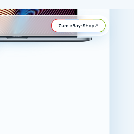
rd, können Sie
n eBay-Shop
ör für Apple-
.