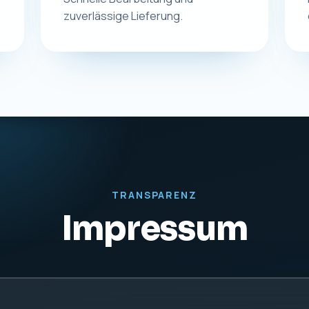
rdt
KONTAKT
UST-IDNR
Telefon:
0831 57577255
DE27942
E-Mail:
info@macplus24.de
Web:
www.macplus24.de