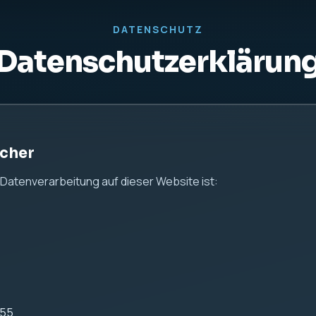
us24.de
 Hinweise
 Ihrer persönlichen Daten ernst. Diese Website dient aussch
n keine Kontaktformulare, keine Analyse-Tools und keine Tra
 Server-Logfiles
ei IONOS gehostet.
ebsite werden durch den Webserver automatisch technische 
önnen insbesondere gehören: