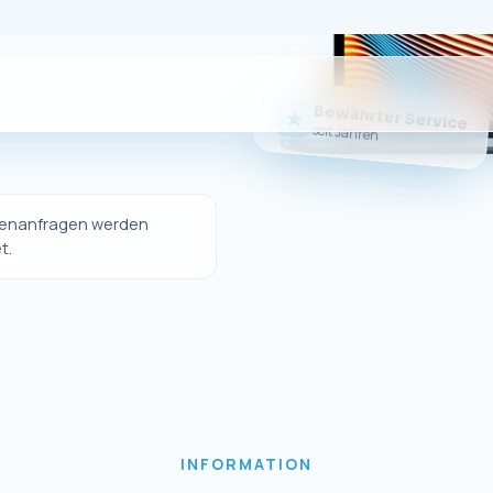
Sie da
er eigener Online-Shop nicht mehr betrieben wi
dukte weiterhin bequem über unseren offizielle
erwerben.
Sie weiterhin hochwertige Ersatzteile und Zubeh
Geräte sowie unseren gewohnten Kundenservice
Zum eBay-Shop
↗