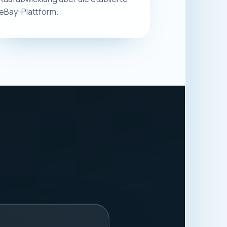
.
8913