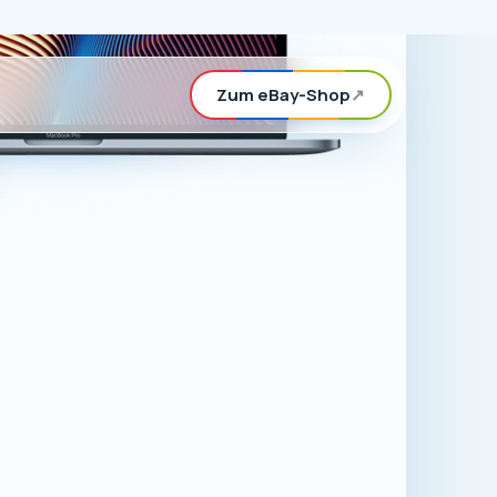
rd, können Sie
n eBay-Shop
ör für Apple-
.