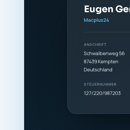
1. Verantwortl
Verantwortlich für di
Eugen Gerdt
Macplus24
Schwalbenweg 56
87439 Kempten
Deutschland
Telefon:
0831 57577
E-Mail:
info@macplus