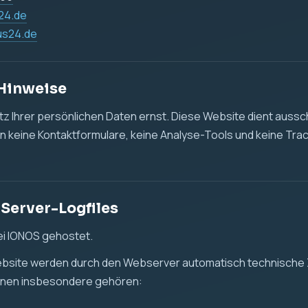
des Zugriffs
 oder Datei
ser und Betriebssystem
enmenge
r Daten erfolgt, um die Website technisch bereitzustellen, die
leisten und mögliche technische Fehler zu erkennen.
t. 6 Abs. 1 lit. f DSGVO. Unser berechtigtes Interesse liegt in
tellung dieser Website.
d Tracking
det keine Cookies, keine Analyse-Tools und kein Tracking.