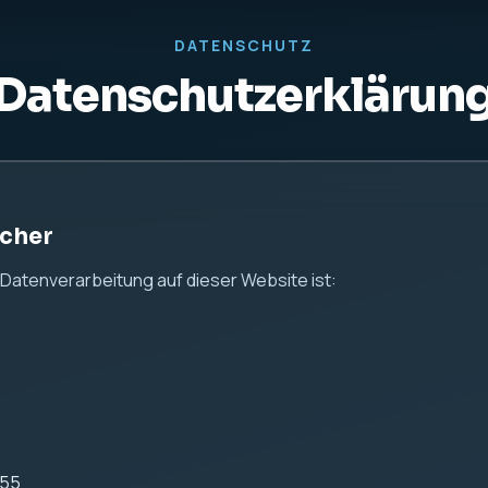
us24.de
 Hinweise
 Ihrer persönlichen Daten ernst. Diese Website dient aussch
n keine Kontaktformulare, keine Analyse-Tools und keine Tra
 Server-Logfiles
ei IONOS gehostet.
ebsite werden durch den Webserver automatisch technische 
önnen insbesondere gehören: