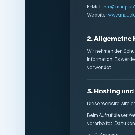
Datum und Uhrzeit 
aufgerufene Seite
verwendeter Brow
Referrer-URL
übertragene Dat
Die Verarbeitung diese
Sicherheit zu gewähr
Rechtsgrundlage ist Ar
zuverlässigen Bereits
4. Cookies un
Diese Website verwen