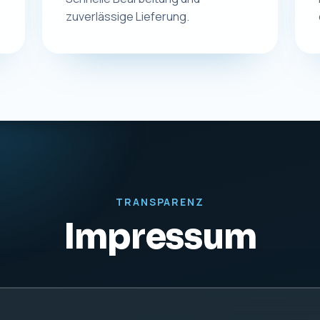
rdt
KONTAKT
UST-IDNR
Telefon:
0831 57577255
DE27942
E-Mail:
info@macplus24.de
Web:
www.macplus24.de