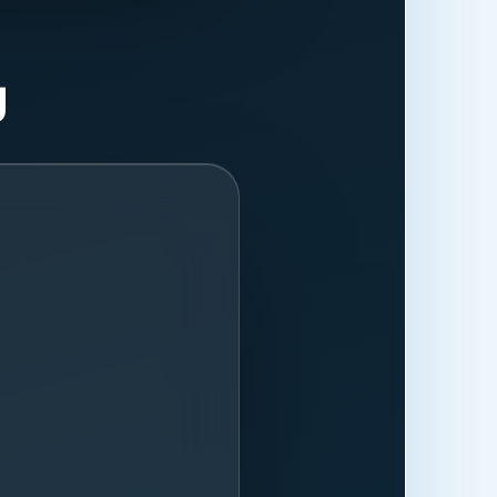
ließlich der
cking-Dienste
Zugriffsdaten