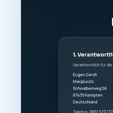
Website:
www.macpl
2. Allgemeine
Wir nehmen den Schutz
Information. Es werde
verwendet.
3. Hosting und
Diese Website wird b
Beim Aufruf dieser W
verarbeitet. Dazu k
IP-Adresse