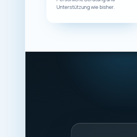
Eugen Ge
Macplus24
ANSCHRIFT
Schwalbenweg 56
87439 Kempten
Deutschland
STEUERNUMMER
127/220/987203