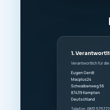
Website:
www.macpl
2. Allgemeine
Wir nehmen den Schutz
Information. Es werde
verwendet.
3. Hosting und
Diese Website wird b
Beim Aufruf dieser W
verarbeitet. Dazu k
IP-Adresse