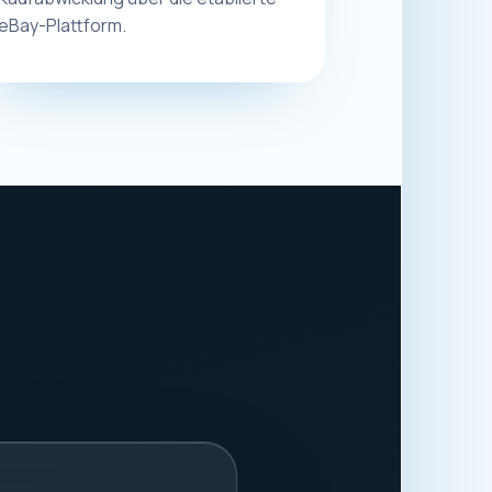
.
8913