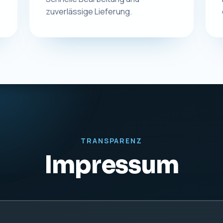
rdt
KONTAKT
UST-IDNR
Telefon:
0831 57577255
DE27942
E-Mail:
info@macplus24.de
Web:
www.macplus24.de