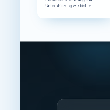
Eugen Ge
Macplus24
ANSCHRIFT
Schwalbenweg 56
87439 Kempten
Deutschland
STEUERNUMMER
127/220/987203