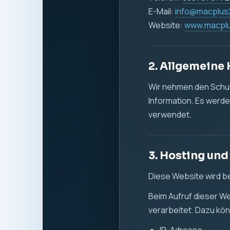
Datum und Uhrzeit 
aufgerufene Seite
verwendeter Brow
Referrer-URL
übertragene Dat
Die Verarbeitung diese
Sicherheit zu gewähr
Rechtsgrundlage ist Ar
zuverlässigen Bereits
4. Cookies un
Diese Website verwen