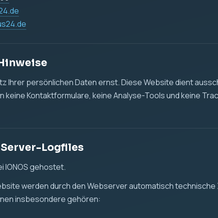
des Zugriffs
 oder Datei
ser und Betriebssystem
enmenge
r Daten erfolgt, um die Website technisch bereitzustellen, die
leisten und mögliche technische Fehler zu erkennen.
t. 6 Abs. 1 lit. f DSGVO. Unser berechtigtes Interesse liegt in
tellung dieser Website.
d Tracking
det keine Cookies, keine Analyse-Tools und kein Tracking.