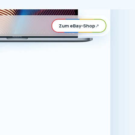
rd, können Sie
n eBay-Shop
ör für Apple-
.