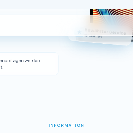
Sie da
er eigener Online-Shop nicht mehr betrieben wi
dukte weiterhin bequem über unseren offizielle
erwerben.
Sie weiterhin hochwertige Ersatzteile und Zubeh
Geräte sowie unseren gewohnten Kundenservice
Zum eBay-Shop
↗