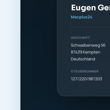
1. Verantwortl
Verantwortlich für di
Eugen Gerdt
Macplus24
Schwalbenweg 56
87439 Kempten
Deutschland
Telefon:
0831 57577
E-Mail:
info@macplus