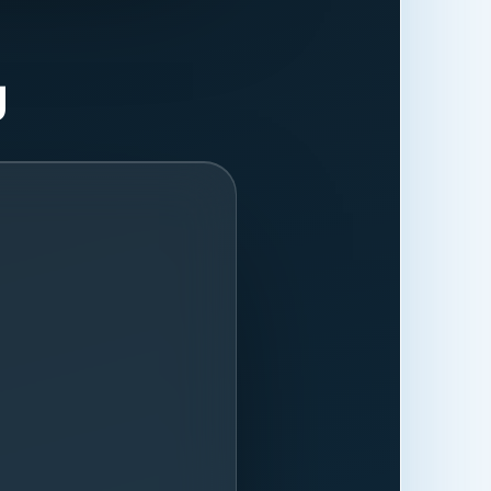
ließlich der
cking-Dienste
Zugriffsdaten