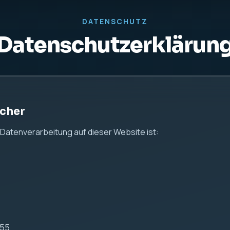
us24.de
 Hinweise
 Ihrer persönlichen Daten ernst. Diese Website dient aussch
n keine Kontaktformulare, keine Analyse-Tools und keine Tra
 Server-Logfiles
ei IONOS gehostet.
ebsite werden durch den Webserver automatisch technische 
önnen insbesondere gehören: